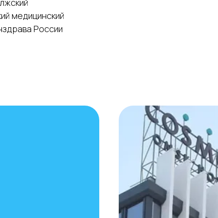
лжский
ий медицинский
нздрава России